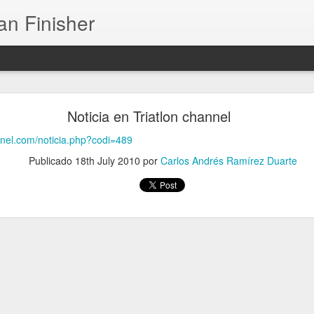
an Finisher
5 Distancia Ironman (3.8 kms Swim.180 kms Bike.
42.195kms Run) Finisher
Noticia en Triatlon channel
annel.com/noticia.php?codi=489
Publicado
18th July 2010
por
Carlos Andrés Ramírez Duarte