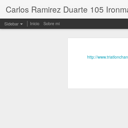
Carlos Ramirez Duarte 105 Ironm
Sidebar
Inicio
Sobre mi
Resultados de los 105 Distancia Ironman (3.8 kms Swim.180 kms Bike. 42.195kms Run) Finisher
Resultados de los 10
XII ICAN Gandía 18.10.2025 el 104 Distancia Ironman Finisher
http://www.triatlonch
XX Ironcat 11.10.2025 103 Distancia Ironman Finisher
101 Distancia Ironman Infinitri 226 Peñiscola 06.10.2024
100 Distancia Ironman Finisher Northwest 25.06.2023
99 Distancia Ironman Finisher Ironcat 13.05.2023
98 Distancia Ironman Finisher Coimbra
97 Distancia Ironman Finisher Ironcat (21.05.2022)