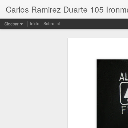
Carlos Ramirez Duarte 105 Ironm
Sidebar
Inicio
Sobre mi
Resultados de los 105 Distancia Ironman (3.8 kms Swim.180 kms Bike. 42.195kms Run) Finisher
Resultados de los 10
XII ICAN Gandía 18.10.2025 el 104 Distancia Ironman Finisher
XX Ironcat 11.10.2025 103 Distancia Ironman Finisher
101 Distancia Ironman Infinitri 226 Peñiscola 06.10.2024
100 Distancia Ironman Finisher Northwest 25.06.2023
99 Distancia Ironman Finisher Ironcat 13.05.2023
98 Distancia Ironman Finisher Coimbra
97 Distancia Ironman Finisher Ironcat (21.05.2022)