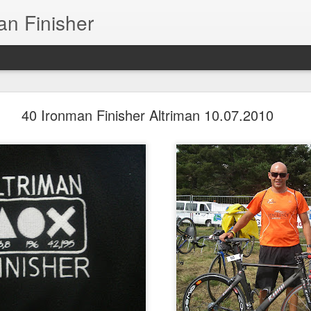
an Finisher
5 Distancia Ironman (3.8 kms Swim.180 kms Bike.
42.195kms Run) Finisher
40 Ironman Finisher Altriman 10.07.2010