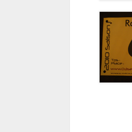
96 Distancia Ironman Finisher ICAN Gandía
95 Distancia Ironman Finisher NorthWest Triman As Pontes
15/08/1992 Embrunman(Francia) Ti
94 Distancia Ironman Finisher. Tradeinn
15/08/1993 Embrunman(Francia) Ti
01/07/1995 TranSwiss (Italia/Suiza
13/10/1996 HomeDeFerro (Ibiza) Ti
93 Distancia Ironman Finisher Ironcat
04/10/1997 HomeDeFerro (Ibiza) Ti
11/10/1998 HomeDeFerro (Ibiza) Ti
92 Ironman. ICAN GANDIA 17.10.2020
22/05/1999 Ironman de Lanzarote T
10/10/1999 HomeDeFerro (Ibiza) Ti
06/08/2000 Ironman de Switzerland
91 Ironman. Ican Gandía.19.10.2019
15/08/2000 Embrunman(Francia) Ti
08/10/2000 HomeDeFerro (Ibiza) Ti
90 Ironman Finisher. Challenge Madrid 22.09.2019
26/05/2001 Ironman de Lanzarote T
06/10/2001 Ironman de Hawaii(USA)
89 Ironman Finisher. Ironman Vitoria 14.07.2019
25/05/2002 Ironman de Lanzarote T
15/08/2002 Embrunman(Francia) Ti
15/08/2003 Embrunman(Francia) Ti
88 Ironman Finisher. Ironcat 18.05.2019
04/07/2004 Quelle Triatlón de Roth
18/07/2004 I Ironcat L'Ampolla Tie
87 Ironman Finisher. ICAN Gandía 20.10.2018